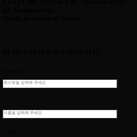
CULTURE THINK I 41, Teheran-ro 38-
gil, Gangnam-gu
Seoul, Republic of Korea
02-6012-7135 & 070-4032-7135
Company
Name
E-mail