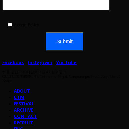
Accept Policy
Facebook
Instagram
YouTube
I
I
서울 강남구 테헤란로38길 41 컬쳐띵크
CULTURE THINK I 41, Teheran-ro 38-gil, Gangnam-gu, Seoul, Republic of
Korea
ABOUT
CTM
FESTIVAL
ARCHIVE
CONTACT
RECRUIT
ENG